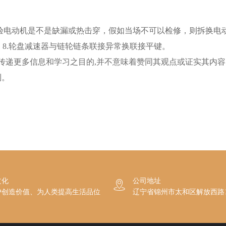
电动机是不是缺漏或热击穿，假如当场不可以检修，则拆换电动机
换；8.轮盘减速器与链轮链条联接异常换联接平键。
递更多信息和学习之目的,并不意味着赞同其观点或证实其内容
利。
文化
公司地址

户创造价值、为人类提高生活品位
辽宁省锦州市太和区解放西路1